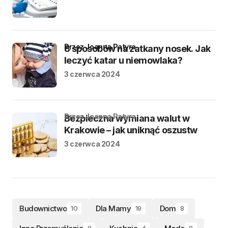
przez Joanna Patyra
8 sposobów na zatkany nosek. Jak
leczyć katar u niemowlaka?
3 czerwca 2024
przez Joanna Patyra
Bezpieczna wymiana walut w
Krakowie – jak uniknąć oszustw
3 czerwca 2024
Budownictwo
Dla Mamy
Dom
10
19
8