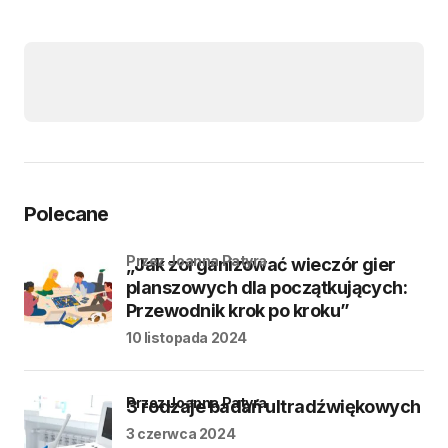
Polecane
przez Joanna Patyra
„Jak zorganizować wieczór gier
planszowych dla początkujących:
Przewodnik krok po kroku”
10 listopada 2024
przez Joanna Patyra
3 rodzaje badań ultradźwiękowych
3 czerwca 2024