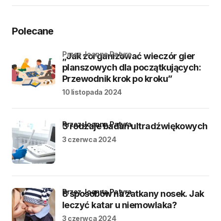
Polecane
przez Joanna Patyra
„Jak zorganizować wieczór gier
planszowych dla początkujących:
Przewodnik krok po kroku”
10 listopada 2024
przez Joanna Patyra
3 rodzaje badań ultradźwiękowych
3 czerwca 2024
przez Joanna Patyra
8 sposobów na zatkany nosek. Jak
leczyć katar u niemowlaka?
3 czerwca 2024