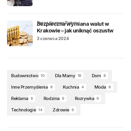
przez Joanna Patyra
Bezpieczna wymiana walut w
Krakowie – jak uniknąć oszustw
3 czerwca 2024
Budownictwo
Dla Mamy
Dom
10
19
8
Inne Przemyślenia
Kuchnia
Moda
8
4
8
Reklama
Rodzina
Rozrywka
6
9
9
Technologie
Zdrowie
14
6