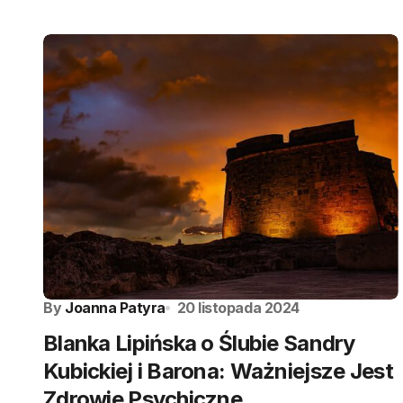
By
Joanna Patyra
20 listopada 2024
Blanka Lipińska o Ślubie Sandry
Kubickiej i Barona: Ważniejsze Jest
Zdrowie Psychiczne