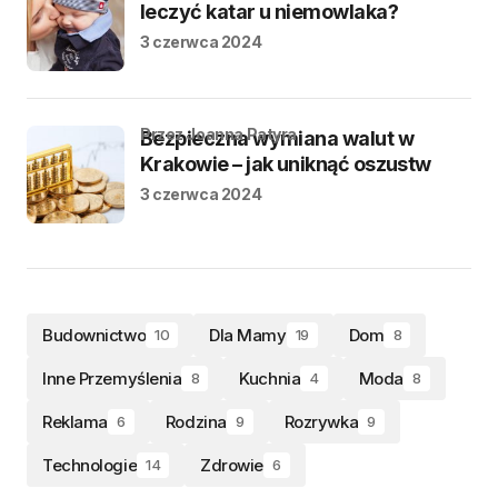
leczyć katar u niemowlaka?
3 czerwca 2024
przez Joanna Patyra
Bezpieczna wymiana walut w
Krakowie – jak uniknąć oszustw
3 czerwca 2024
Budownictwo
Dla Mamy
Dom
10
19
8
Inne Przemyślenia
Kuchnia
Moda
8
4
8
Reklama
Rodzina
Rozrywka
6
9
9
Technologie
Zdrowie
14
6