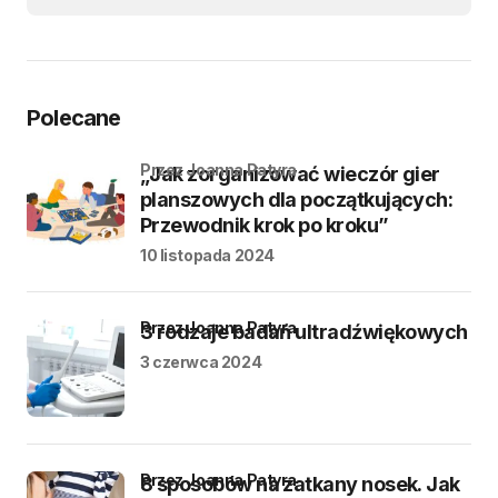
Polecane
przez Joanna Patyra
„Jak zorganizować wieczór gier
planszowych dla początkujących:
Przewodnik krok po kroku”
10 listopada 2024
przez Joanna Patyra
3 rodzaje badań ultradźwiękowych
3 czerwca 2024
przez Joanna Patyra
8 sposobów na zatkany nosek. Jak