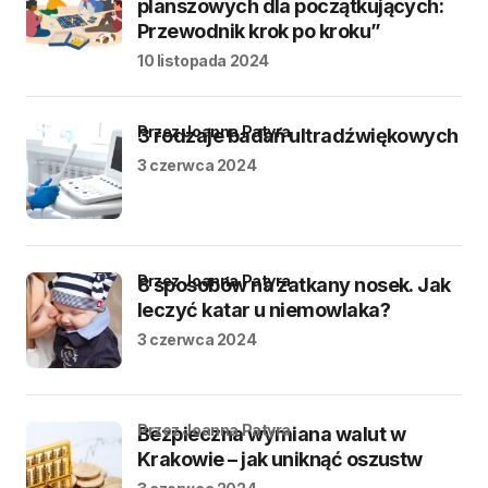
planszowych dla początkujących:
Przewodnik krok po kroku”
10 listopada 2024
przez Joanna Patyra
3 rodzaje badań ultradźwiękowych
3 czerwca 2024
przez Joanna Patyra
8 sposobów na zatkany nosek. Jak
leczyć katar u niemowlaka?
3 czerwca 2024
przez Joanna Patyra
Bezpieczna wymiana walut w
Krakowie – jak uniknąć oszustw