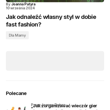
By
Joanna Patyra
10 września 2024
Jak odnaleźć własny styl w dobie
fast fashion?
Dla Mamy
Polecane
przez Joanna Patyra
„Jak zorganizować wieczór gier