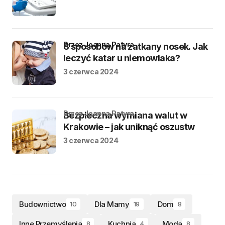
przez Joanna Patyra
8 sposobów na zatkany nosek. Jak
leczyć katar u niemowlaka?
3 czerwca 2024
przez Joanna Patyra
Bezpieczna wymiana walut w
Krakowie – jak uniknąć oszustw
3 czerwca 2024
Budownictwo
Dla Mamy
Dom
10
19
8
Inne Przemyślenia
Kuchnia
Moda
8
4
8