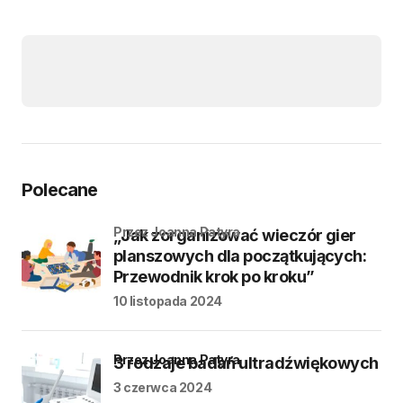
Polecane
przez Joanna Patyra
„Jak zorganizować wieczór gier
planszowych dla początkujących:
Przewodnik krok po kroku”
10 listopada 2024
przez Joanna Patyra
3 rodzaje badań ultradźwiękowych
3 czerwca 2024