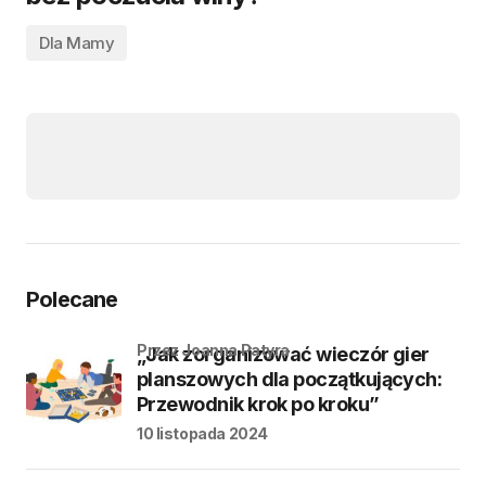
Dla Mamy
Polecane
przez Joanna Patyra
„Jak zorganizować wieczór gier
planszowych dla początkujących:
Przewodnik krok po kroku”
10 listopada 2024