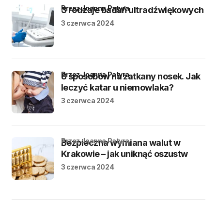
przez Joanna Patyra
3 rodzaje badań ultradźwiękowych
3 czerwca 2024
przez Joanna Patyra
8 sposobów na zatkany nosek. Jak
leczyć katar u niemowlaka?
3 czerwca 2024
przez Joanna Patyra
Bezpieczna wymiana walut w
Krakowie – jak uniknąć oszustw
3 czerwca 2024