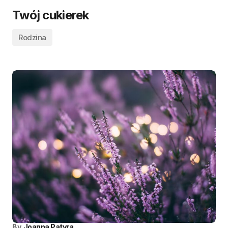
Twój cukierek
Rodzina
By
Joanna Patyra