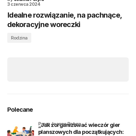
3 czerwca 2024
Idealne rozwiązanie, na pachnące,
dekoracyjne woreczki
Rodzina
Polecane
przez Joanna Patyra
„Jak zorganizować wieczór gier
planszowych dla początkujących: