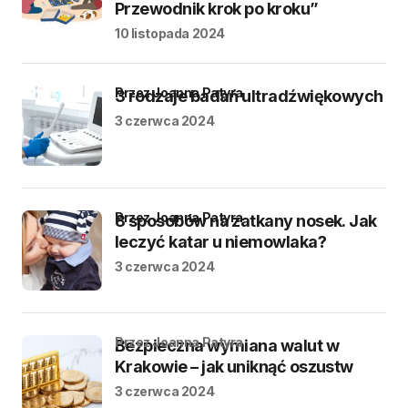
Przewodnik krok po kroku”
10 listopada 2024
przez Joanna Patyra
3 rodzaje badań ultradźwiękowych
3 czerwca 2024
przez Joanna Patyra
8 sposobów na zatkany nosek. Jak
leczyć katar u niemowlaka?
3 czerwca 2024
przez Joanna Patyra
Bezpieczna wymiana walut w
Krakowie – jak uniknąć oszustw
3 czerwca 2024