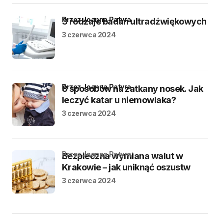
przez Joanna Patyra
3 rodzaje badań ultradźwiękowych
3 czerwca 2024
przez Joanna Patyra
8 sposobów na zatkany nosek. Jak
leczyć katar u niemowlaka?
3 czerwca 2024
przez Joanna Patyra
Bezpieczna wymiana walut w
Krakowie – jak uniknąć oszustw
3 czerwca 2024