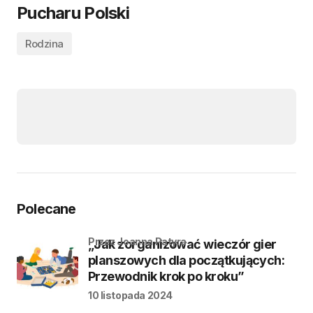
Pucharu Polski
Rodzina
Polecane
przez Joanna Patyra
„Jak zorganizować wieczór gier
planszowych dla początkujących:
Przewodnik krok po kroku”
10 listopada 2024