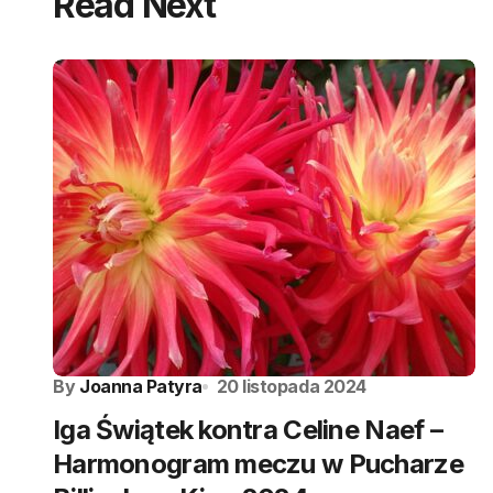
Read Next
By
Joanna Patyra
20 listopada 2024
Iga Świątek kontra Celine Naef –
Harmonogram meczu w Pucharze