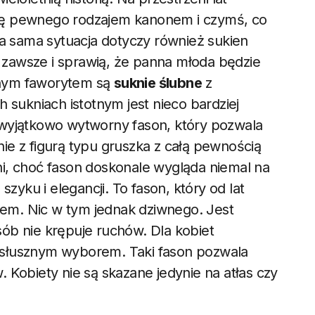
 się pewnego rodzajem kanonem i czymś, co
ka sama sytuacja dotyczy również sukien
ę zawsze i sprawią, że panna młoda będzie
anym faworytem są
suknie ślubne
z
 sukniach istotnym jest nieco bardziej
 wyjątkowo wytworny fason, który pozwala
e z figurą typu gruszka z całą pewnością
i, choć fason doskonale wygląda niemal na
zyku i elegancji. To fason, który od lat
niem. Nic w tym jednak dziwnego. Jest
ób nie krępuje ruchów. Dla kobiet
 słusznym wyborem. Taki fason pozwala
 Kobiety nie są skazane jedynie na atłas czy