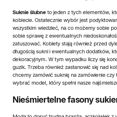
Suknie ślubne
to jeden z tych elementów, kt
kobiecie. Ostatecznie wybór jest podyktow
wszystkim wiedzieć, na co możemy sobie po
sobie sprawę z ewentualnych niedoskonałości
zatuszować. Kobiety stają również przed dy
długością sukni i ewentualnych dodatków,
dekoracyjnym. W tym wypadku liczy się konce
guzik. Trzeba również zastanowić się nad ko
chcemy zamówić suknię na zamówienie czy t
wybrać model, który spełni nasze najśmielsz
Nieśmiertelne fasony sukie
Moda to dosyć trudna branża, aczkolwiek z wie