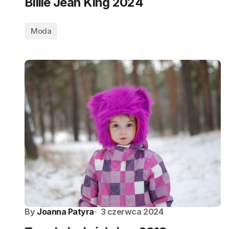
Billie Jean King 2024
Moda
By
Joanna Patyra
3 czerwca 2024