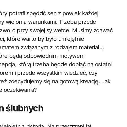
óry potrafi spędzić sen z powiek każdej
any wieloma warunkami. Trzeba przede
zwolić przy swojej sylwetce. Musimy zdawać
, które warto by było umiejętnie
lematem związanym z rodzajem materiału,
 które będą odpowiednim motywem
pcja, którą trzeba będzie dopiąć na ostatni
lorem i przede wszystkim wiedzieć, czy
eż zdecydujemy się na gotową kreację. Jak
e oczekiwania?
n ślubnych
loletnią historią. Na przestrzeni lat