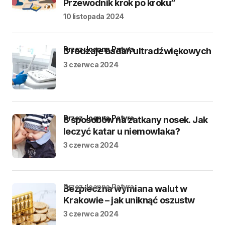
Przewodnik krok po kroku”
10 listopada 2024
przez Joanna Patyra
3 rodzaje badań ultradźwiękowych
3 czerwca 2024
przez Joanna Patyra
8 sposobów na zatkany nosek. Jak
leczyć katar u niemowlaka?
3 czerwca 2024
przez Joanna Patyra
Bezpieczna wymiana walut w
Krakowie – jak uniknąć oszustw
3 czerwca 2024