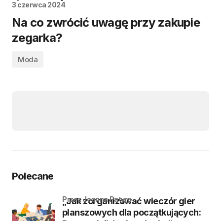
3 czerwca 2024
Na co zwrócić uwagę przy zakupie
zegarka?
Moda
Polecane
przez Joanna Patyra
„Jak zorganizować wieczór gier
planszowych dla początkujących: