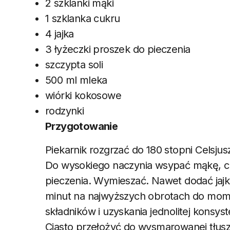
2 szklanki mąki
1 szklanka cukru
4 jajka
3 łyżeczki proszek do pieczenia
szczypta soli
500 ml mleka
wiórki kokosowe
rodzynki
Przygotowanie
Piekarnik rozgrzać do 180 stopni Celsjus
Do wysokiego naczynia wsypać mąkę, cuki
pieczenia. Wymieszać. Nawet dodać jajka
minut na najwyższych obrotach do mome
składników i uzyskania jednolitej konsyste
Ciasto przełożyć do wysmarowanej tłusz