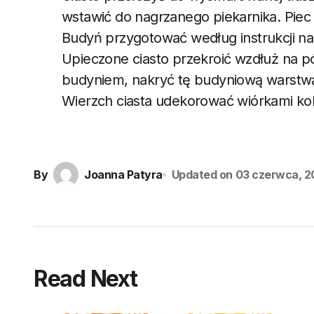
wstawić do nagrzanego piekarnika. Piec
Budyń przygotować według instrukcji n
Upieczone ciasto przekroić wzdłuż na 
budyniem, nakryć tę budyniową warstwą
Wierzch ciasta udekorować wiórkami k
By
Joanna Patyra
Updated on
03 czerwca, 2
Read Next