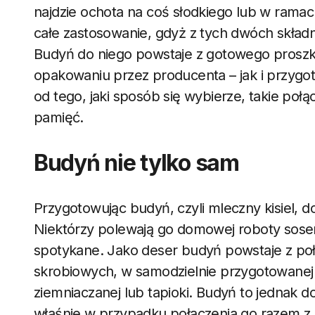
najdzie ochota na coś słodkiego lub w ramac
całe zastosowanie, gdyż z tych dwóch skła
Budyń do niego powstaje z gotowego proszku
opakowaniu przez producenta – jak i przygo
od tego, jaki sposób się wybierze, takie po
pamięć.
Budyń nie tylko sam
Przygotowując budyń, czyli mleczny kisiel, do
Niektórzy polewają go domowej roboty sosem
spotykane. Jako deser budyń powstaje z po
skrobiowych, w samodzielnie przygotowanej we
ziemniaczanej lub tapioki. Budyń to jednak 
właśnie w przypadku połączenia go razem z 