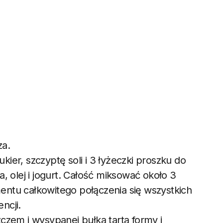
za.
er, szczyptę soli i 3 łyżeczki proszku do
, olej i jogurt. Całość miksować około 3
ntu całkowitego połączenia się wszystkich
ncji.
czem i wysypanej bułką tartą formy i