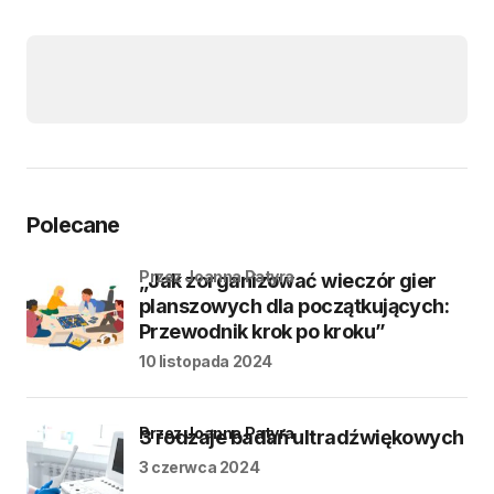
Polecane
przez Joanna Patyra
„Jak zorganizować wieczór gier
planszowych dla początkujących:
Przewodnik krok po kroku”
10 listopada 2024
przez Joanna Patyra
3 rodzaje badań ultradźwiękowych
3 czerwca 2024