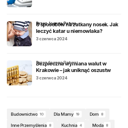
przez Joanna Patyra
8 sposobów na zatkany nosek. Jak
leczyć katar u niemowlaka?
3 czerwca 2024
przez Joanna Patyra
Bezpieczna wymiana walut w
Krakowie – jak uniknąć oszustw
3 czerwca 2024
Budownictwo
Dla Mamy
Dom
10
19
8
Inne Przemyślenia
Kuchnia
Moda
8
4
8