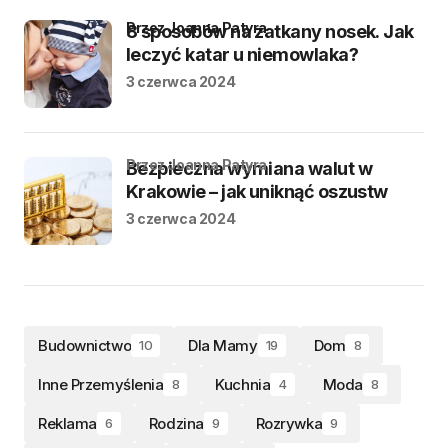
przez Joanna Patyra
8 sposobów na zatkany nosek. Jak
leczyć katar u niemowlaka?
3 czerwca 2024
przez Joanna Patyra
Bezpieczna wymiana walut w
Krakowie – jak uniknąć oszustw
3 czerwca 2024
Budownictwo
Dla Mamy
Dom
10
19
8
Inne Przemyślenia
Kuchnia
Moda
8
4
8
Reklama
Rodzina
Rozrywka
6
9
9