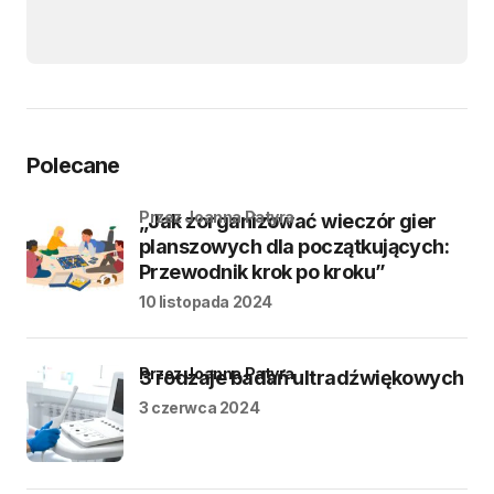
Polecane
przez Joanna Patyra
„Jak zorganizować wieczór gier
planszowych dla początkujących:
Przewodnik krok po kroku”
10 listopada 2024
przez Joanna Patyra
3 rodzaje badań ultradźwiękowych
3 czerwca 2024