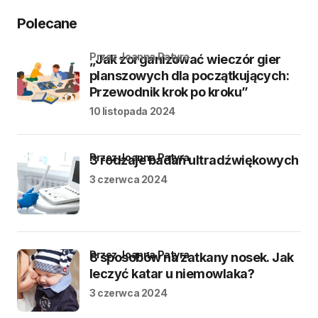
Polecane
przez Joanna Patyra
„Jak zorganizować wieczór gier
planszowych dla początkujących:
Przewodnik krok po kroku”
10 listopada 2024
przez Joanna Patyra
3 rodzaje badań ultradźwiękowych
3 czerwca 2024
przez Joanna Patyra
8 sposobów na zatkany nosek. Jak
leczyć katar u niemowlaka?
3 czerwca 2024