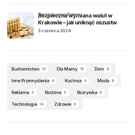
przez Joanna Patyra
Bezpieczna wymiana walut w
Krakowie – jak uniknąć oszustw
3 czerwca 2024
Budownictwo
Dla Mamy
Dom
10
19
8
Inne Przemyślenia
Kuchnia
Moda
8
4
8
Reklama
Rodzina
Rozrywka
6
9
9
Technologie
Zdrowie
14
6