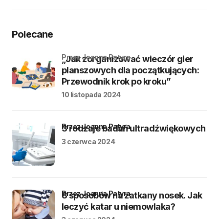
Polecane
przez Joanna Patyra
„Jak zorganizować wieczór gier
planszowych dla początkujących:
Przewodnik krok po kroku”
10 listopada 2024
przez Joanna Patyra
3 rodzaje badań ultradźwiękowych
3 czerwca 2024
przez Joanna Patyra
8 sposobów na zatkany nosek. Jak
leczyć katar u niemowlaka?