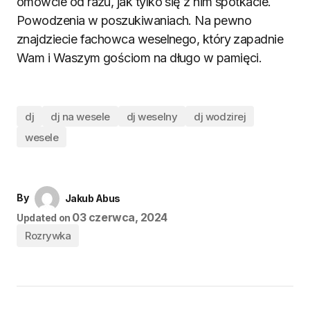
omówcie od razu, jak tylko się z nim spotkacie.
Powodzenia w poszukiwaniach. Na pewno
znajdziecie fachowca weselnego, który zapadnie
Wam i Waszym gościom na długo w pamięci.
dj
dj na wesele
dj weselny
dj wodzirej
wesele
By
Jakub Abus
03 czerwca, 2024
Updated on
Rozrywka