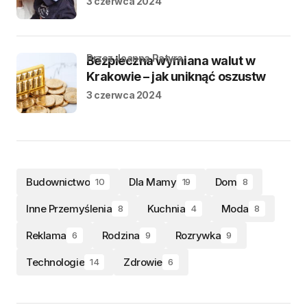
3 czerwca 2024
przez Joanna Patyra
Bezpieczna wymiana walut w
Krakowie – jak uniknąć oszustw
3 czerwca 2024
Budownictwo
Dla Mamy
Dom
10
19
8
Inne Przemyślenia
Kuchnia
Moda
8
4
8
Reklama
Rodzina
Rozrywka
6
9
9
Technologie
Zdrowie
14
6