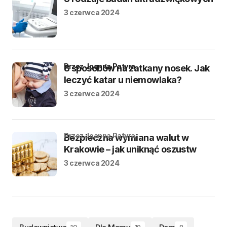
3 czerwca 2024
przez Joanna Patyra
8 sposobów na zatkany nosek. Jak
leczyć katar u niemowlaka?
3 czerwca 2024
przez Joanna Patyra
Bezpieczna wymiana walut w
Krakowie – jak uniknąć oszustw
3 czerwca 2024