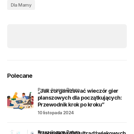
Dla Mamy
Polecane
przez Joanna Patyra
„Jak zorganizować wieczór gier
planszowych dla początkujących:
Przewodnik krok po kroku”
10 listopada 2024
przez Joanna Patyra
3 rodzaje badań ultradźwiękowych