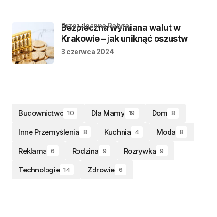
przez Joanna Patyra
Bezpieczna wymiana walut w
Krakowie – jak uniknąć oszustw
3 czerwca 2024
Budownictwo
Dla Mamy
Dom
10
19
8
Inne Przemyślenia
Kuchnia
Moda
8
4
8
Reklama
Rodzina
Rozrywka
6
9
9
Technologie
Zdrowie
14
6