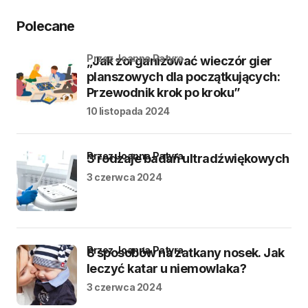
Polecane
przez Joanna Patyra
„Jak zorganizować wieczór gier
planszowych dla początkujących:
Przewodnik krok po kroku”
10 listopada 2024
przez Joanna Patyra
3 rodzaje badań ultradźwiękowych
3 czerwca 2024
przez Joanna Patyra
8 sposobów na zatkany nosek. Jak
leczyć katar u niemowlaka?
3 czerwca 2024