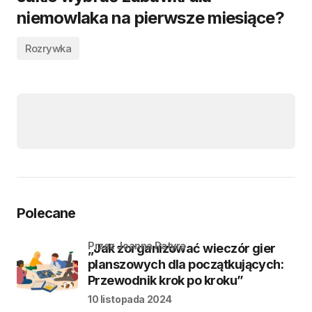
niemowlaka na pierwsze miesiące?
Rozrywka
Polecane
przez Joanna Patyra
„Jak zorganizować wieczór gier
planszowych dla początkujących:
Przewodnik krok po kroku”
10 listopada 2024