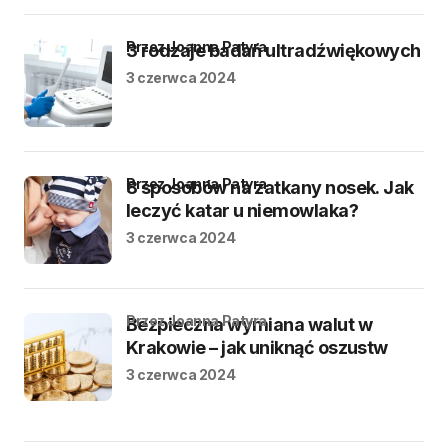
przez Joanna Patyra
3 rodzaje badań ultradźwiękowych
3 czerwca 2024
przez Joanna Patyra
8 sposobów na zatkany nosek. Jak
leczyć katar u niemowlaka?
3 czerwca 2024
przez Joanna Patyra
Bezpieczna wymiana walut w
Krakowie – jak uniknąć oszustw
3 czerwca 2024