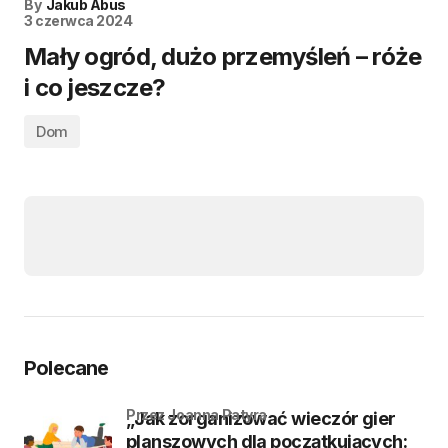
By
Jakub Abus
3 czerwca 2024
Mały ogród, dużo przemyśleń – róże
i co jeszcze?
Dom
Polecane
przez Joanna Patyra
„Jak zorganizować wieczór gier
planszowych dla początkujących: