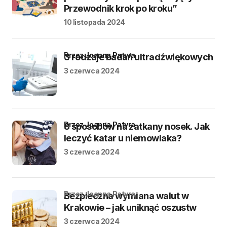
Przewodnik krok po kroku”
10 listopada 2024
przez Joanna Patyra
3 rodzaje badań ultradźwiękowych
3 czerwca 2024
przez Joanna Patyra
8 sposobów na zatkany nosek. Jak
leczyć katar u niemowlaka?
3 czerwca 2024
przez Joanna Patyra
Bezpieczna wymiana walut w
Krakowie – jak uniknąć oszustw
3 czerwca 2024